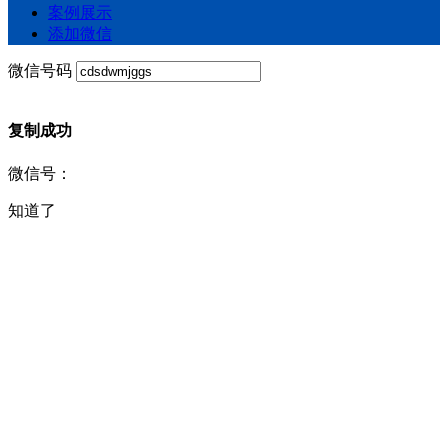
案例展示
添加微信
微信号码
复制成功
微信号：
知道了